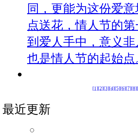
同，更能为这份爱意
点送花，情人节的第
到爱人手中，意义非
也是情人节的起始点。在
[1]
[2]
[3]
[4]
[5]
[6]
[7]
[8]
最近更新