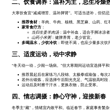
二、饮食调养：温补为主，忌生冷燥
大寒饮食宜“减咸增苦、温补脾肾”。可适当进补，但切
推荐食材
：羊肉、牛肉、核桃、黑芝麻、山药、红
家常食疗方
：
当归生姜羊肉汤
：温中补血，适合手脚冰凉者
山药小米粥
：健脾养胃，老少皆宜。
多喝温水，少饮冷饮
：即使不渴，也应少量多次饮
三、适度运动，动中求静
“冬天动一动，少闹一场病。”但大寒期间运动宜选择平
推荐晨起后在家练习八段锦、太极拳或瑜伽，每次20
若外出锻炼，应选择午后阳光充足、气温较高时段
运动后及时擦干汗水，更换衣物，防止受寒。
四、情志调摄：静心守神，迎接新春
冬季主“藏”，情绪宜内敛平和。临近春节，家庭事务繁