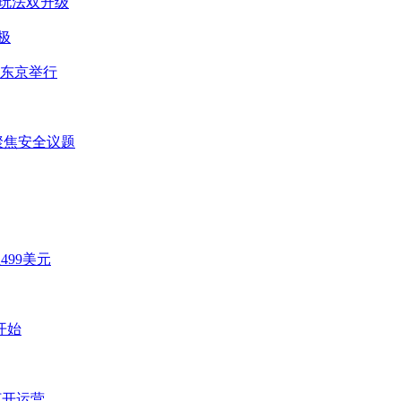
与玩法双升级
极
于东京举行
聚焦安全议题
499美元
开始
打开运营