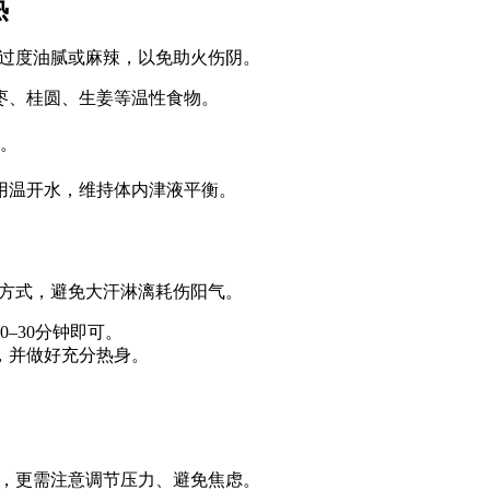
热
忌过度油腻或麻辣，以免助火伤阴。
枣、桂圆、生姜等温性食物。
。
用温开水，维持体内津液平衡。
和方式，避免大汗淋漓耗伤阳气。
–30分钟即可。
，并做好充分热身。
杂，更需注意调节压力、避免焦虑。