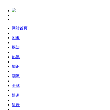
网站首页
闲趣
探知
热讯
知识
潮流
全览
娱趣
科普