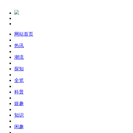
网站首页
热讯
潮流
探知
全览
科普
娱趣
知识
闲趣