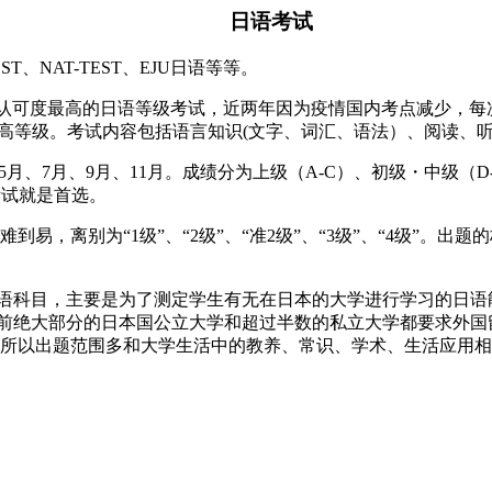
日语考试
T、NAT-TEST、EJU日语等等。
，认可度最高的日语等级考试，近两年因为疫情国内考点减少，
为最高等级。考试内容包括语言知识(文字、词汇、语法）、阅读、
月、7月、9月、11月。成绩分为上级（A-C）、初级・中级（D-
考试就是首选。
到易，离别为“1级”、“2级”、“准2级”、“3级”、“4级”
的日本语科目，主要是为了测定学生有无在日本的大学进行学习的日
目前绝大部分的日本国公立大学和超过半数的私立大学都要求外国
，所以出题范围多和大学生活中的教养、常识、学术、生活应用