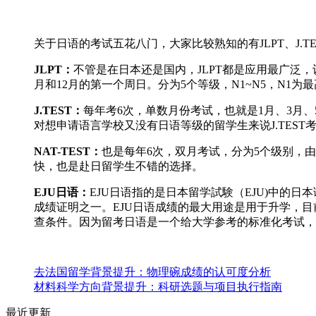
关于日语的考试五花八门，大家比较熟知的有JLPT、J.TES
JLPT：
不管是在日本还是国内，JLPT都是应用最广泛
月和12月的第一个周日。分为5个等级，N1~N5，N1
J.TEST：
每年考6次，单数月份考试，也就是1月、3月、5
对想申请语言学校又没有日语等级的留学生来说J.TEST
NAT-TEST：
也是每年6次，双月考试，分为5个级别，由难
快，也是赴日留学生不错的选择。
EJU日语：
EJU日语指的是日本留学試験（EJU)中
成绩证明之一。EJU日语成绩的最大用途是用于升学，
查条件。因为留考日语是一个给大学参考的标准化考试
去法国留学背景提升：物理碗成绩的认可度分析
材料科学方向背景提升：科研选题与项目执行指南
最近更新