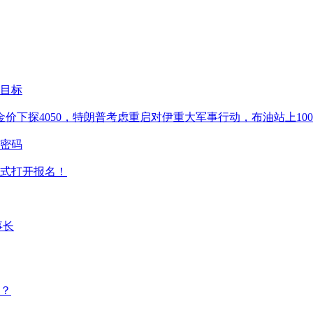
目标
价下探4050，特朗普考虑重启对伊重大军事行动，布油站上10
密码
正式打开报名！
事长
？