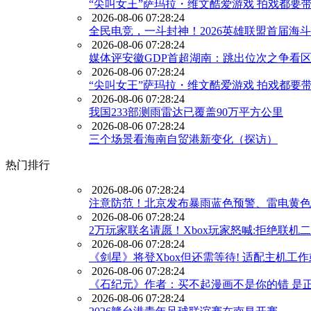
“尖叫女王”萨玛拉・维文酷爱游戏 拍戏都要带
2026-08-06 07:28:24
全民电竞，一斗封神！2026英雄联盟首届海
2026-08-06 07:28:24
媒体评安徽GDP首超湖南：跳出位次之争看
2026-08-06 07:28:24
“尖叫女王”萨玛拉・维文酷爱游戏 拍戏都要带
2026-08-06 07:28:24
我国233部测雨雷达已覆盖90万平方公里
2026-08-06 07:28:24
三个场景看海南自贸港新变化（探访）
热门排行
2026-08-06 07:28:24
注意防范！北京发布暴雨蓝色预警、雷电黄色
2026-08-06 07:28:24
2万玩家联名请愿！Xbox玩家怒喊:拒绝联机
2026-08-06 07:28:24
《剑星》将登Xbox但还需等待! 适配主机工
2026-08-06 07:28:24
《石纪元》作者：买不起漫画不是你的错 是
2026-08-06 07:28:24