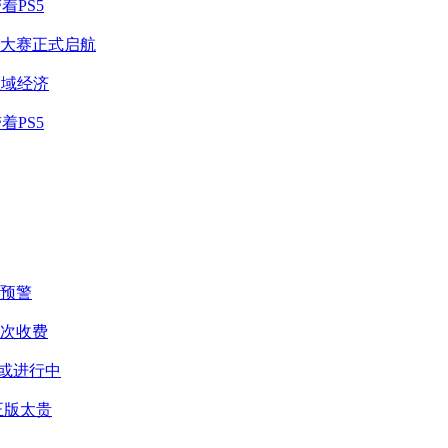
着PS5
斗大赛正式启航
区域经济
着PS5
预警
二次收费
作或进行中
正版太贵